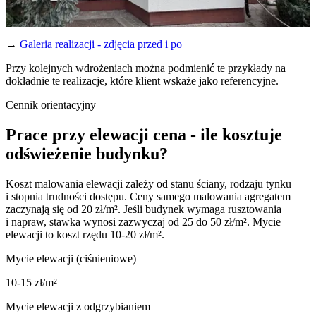
→
Galeria realizacji - zdjęcia przed i po
Przy kolejnych wdrożeniach można podmienić te przykłady na
dokładnie te realizacje, które klient wskaże jako referencyjne.
Cennik
orientacyjny
Prace
przy
elewacji
cena
-
ile
kosztuje
odświeżenie
budynku?
Koszt malowania elewacji zależy od stanu ściany, rodzaju tynku
i stopnia trudności dostępu. Ceny samego malowania agregatem
zaczynają się od 20 zł/m². Jeśli budynek wymaga rusztowania
i napraw, stawka wynosi zazwyczaj od 25 do 50 zł/m². Mycie
elewacji to koszt rzędu 10-20 zł/m².
Mycie elewacji (ciśnieniowe)
10-15 zł/m²
Mycie elewacji z odgrzybianiem