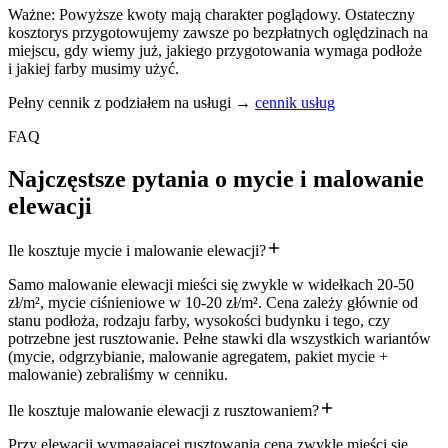
Ważne: Powyższe kwoty mają charakter poglądowy. Ostateczny
kosztorys przygotowujemy zawsze po bezpłatnych oględzinach na
miejscu, gdy wiemy już, jakiego przygotowania wymaga podłoże
i jakiej farby musimy użyć.
Pełny cennik z podziałem na usługi
→
cennik usług
FAQ
Najczęstsze
pytania
o mycie
i malowanie
elewacji
Ile kosztuje mycie i malowanie elewacji?
Samo malowanie elewacji mieści się zwykle w widełkach 20-50
zł/m², mycie ciśnieniowe w 10-20 zł/m². Cena zależy głównie od
stanu podłoża, rodzaju farby, wysokości budynku i tego, czy
potrzebne jest rusztowanie. Pełne stawki dla wszystkich wariantów
(mycie, odgrzybianie, malowanie agregatem, pakiet mycie +
malowanie) zebraliśmy w cenniku.
Ile kosztuje malowanie elewacji z rusztowaniem?
Przy elewacji wymagającej rusztowania cena zwykle mieści się