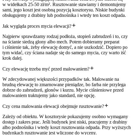
w widełkach 25-50 zł/m². Rusztowanie stawiamy i demontujemy
sami, jego koszt jest osobną pozycją kosztorysu. Niskie budynki
obsługujemy z drabiny lub podnośnika i wtedy ten koszt odpada.
Jak wygląda proces mycia elewacji?
Najpierw sprawdzamy rodzaj podłoża, stopień zabrudzeń i to, czy
na ścianie siedzą glony albo mech. Potem dobieramy preparat
i ciśnienie tak, żeby elewację domyć, a nie uszkodzić. Dopiero po
tym widać, czy ściana nadaje się do samego mycia, czy warto iść
krok dalej.
Czy elewację trzeba myć przed malowaniem?
W zdecydowanej większości przypadków tak. Malowanie na
brudną elewację to zmarnowane pieniądze, bo farba nie przylega
dobrze do zabrudzeń, glonów i kurzu. Mycie ciśnieniowe przed
malowaniem traktujemy jako standard, nie opcję.
Czy cena malowania elewacji obejmuje rusztowanie?
Zależy od obiektu. W kosztorysie pokazujemy osobno wymagany
dostęp i zakres prac. Jeśli budynek jest niski, pracujemy z drabiny
albo podnośnika i wtedy koszt rusztowania odpada. Przy wyższych
budynkach rusztowanie jest wliczone do wyceny.