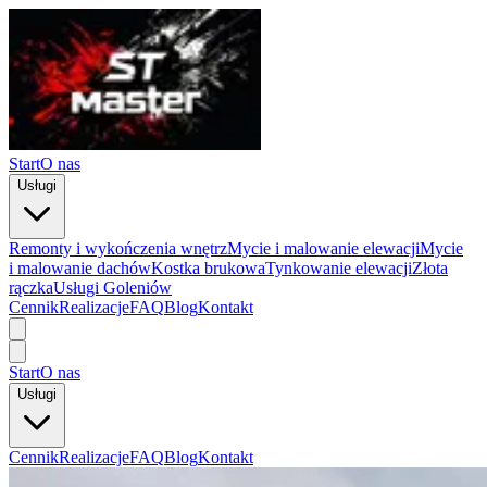
Start
O nas
Usługi
Remonty i wykończenia wnętrz
Mycie i malowanie elewacji
Mycie
i malowanie dachów
Kostka brukowa
Tynkowanie elewacji
Złota
rączka
Usługi Goleniów
Cennik
Realizacje
FAQ
Blog
Kontakt
Start
O nas
Usługi
Cennik
Realizacje
FAQ
Blog
Kontakt