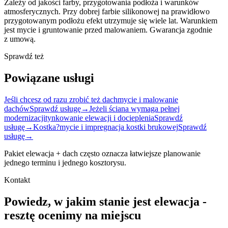
Zależy od jakości farby, przygotowania podłoża i warunków
atmosferycznych. Przy dobrej farbie silikonowej na prawidłowo
przygotowanym podłożu efekt utrzymuje się wiele lat. Warunkiem
jest mycie i gruntowanie przed malowaniem. Gwarancja zgodnie
z umową.
Sprawdź
też
Powiązane
usługi
Jeśli chcesz od razu zrobić też dach
mycie i malowanie
dachów
Sprawdź usługę
→
Jeżeli ściana wymaga pełnej
modernizacji
tynkowanie elewacji i docieplenia
Sprawdź
usługę
→
Kostka?
mycie i impregnacja kostki brukowej
Sprawdź
usługę
→
Pakiet elewacja + dach często oznacza łatwiejsze planowanie
jednego terminu i jednego kosztorysu.
Kontakt
Powiedz,
w jakim
stanie
jest
elewacja
-
resztę
ocenimy
na
miejscu