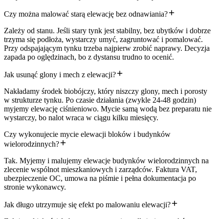
Czy można malować starą elewację bez odnawiania?
Zależy od stanu. Jeśli stary tynk jest stabilny, bez ubytków i dobrze
trzyma się podłoża, wystarczy umyć, zagruntować i pomalować.
Przy odspajającym tynku trzeba najpierw zrobić naprawy. Decyzja
zapada po oględzinach, bo z dystansu trudno to ocenić.
Jak usunąć glony i mech z elewacji?
Nakładamy środek biobójczy, który niszczy glony, mech i porosty
w strukturze tynku. Po czasie działania (zwykle 24-48 godzin)
myjemy elewację ciśnieniowo. Mycie samą wodą bez preparatu nie
wystarczy, bo nalot wraca w ciągu kilku miesięcy.
Czy wykonujecie mycie elewacji bloków i budynków
wielorodzinnych?
Tak. Myjemy i malujemy elewacje budynków wielorodzinnych na
zlecenie wspólnot mieszkaniowych i zarządców. Faktura VAT,
ubezpieczenie OC, umowa na piśmie i pełna dokumentacja po
stronie wykonawcy.
Jak długo utrzymuje się efekt po malowaniu elewacji?