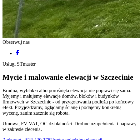
Obserwuj nas
Usługi
STmaster
Mycie
i malowanie
elewacji
w Szczecinie
Brudna, wyblakła albo porośnięta elewacja nie poprawi się sama.
Myjemy i malujemy elewacje domów, bloków i budynków
firmowych w Szczecinie - od przygotowania podłoża po końcowy
efekt. Przyjeżdżamy, oglądamy ścianę i podajemy konkretną
wycenę, zanim zacznie się robota.
Umowa, FV VAT, OC działalności. Drobne uzupełnienia i naprawy
w zakresie zlecenia.
Zadzwoń - 518 430 275
Umów oględziny elewacji