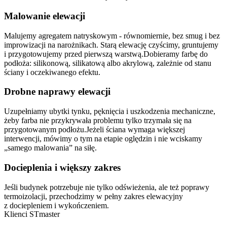
Malowanie elewacji
Malujemy agregatem natryskowym - równomiernie, bez smug i bez
improwizacji na narożnikach. Starą elewację czyścimy, gruntujemy
i przygotowujemy przed pierwszą warstwą.
Dobieramy farbę do
podłoża: silikonową, silikatową albo akrylową, zależnie od stanu
ściany i oczekiwanego efektu.
Drobne naprawy elewacji
Uzupełniamy ubytki tynku, pęknięcia i uszkodzenia mechaniczne,
żeby farba nie przykrywała problemu tylko trzymała się na
przygotowanym podłożu.
Jeżeli ściana wymaga większej
interwencji, mówimy o tym na etapie oględzin i nie wciskamy
„samego malowania” na siłę.
Docieplenia i większy zakres
Jeśli budynek potrzebuje nie tylko odświeżenia, ale też poprawy
termoizolacji, przechodzimy w pełny zakres elewacyjny
z dociepleniem i wykończeniem.
Klienci
STmaster