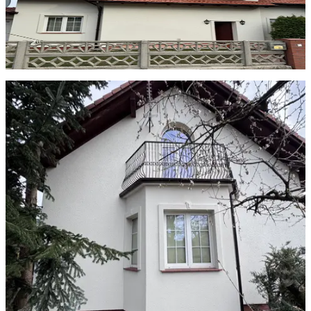
Mycie i malowanie elewacji domu jednorodzinnego
Mycie ciśnieniowe, naprawa ubytków i malowanie agregatem.
Goleniów
Porównaj zdjęcia przed i po
Przed
Po
Czyszczenie elewacji z glonów i mchu
Preparat biobójczy, mycie i malowanie farbą silikonową.
Szczecin