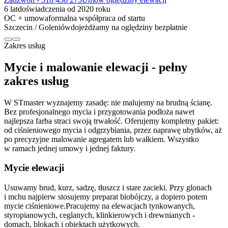
6 lat
doświadczenia od 2020 roku
OC + umowa
formalna współpraca od startu
Szczecin / Goleniów
dojeżdżamy na oględziny bezpłatnie
Zakres
usług
Mycie
i malowanie
elewacji
-
pełny
zakres
usług
W STmaster wyznajemy zasadę: nie malujemy na brudną ścianę.
Bez profesjonalnego mycia i przygotowania podłoża nawet
najlepsza farba straci swoją trwałość. Oferujemy kompletny pakiet:
od ciśnieniowego mycia i odgrzybiania, przez naprawę ubytków, aż
po precyzyjne malowanie agregatem lub wałkiem. Wszystko
w ramach jednej umowy i jednej faktury.
Mycie elewacji
Usuwamy brud, kurz, sadzę, tłuszcz i stare zacieki. Przy glonach
i mchu najpierw stosujemy preparat biobójczy, a dopiero potem
mycie ciśnieniowe.
Pracujemy na elewacjach tynkowanych,
styropianowych, ceglanych, klinkierowych i drewnianych -
domach, blokach i obiektach użytkowych.