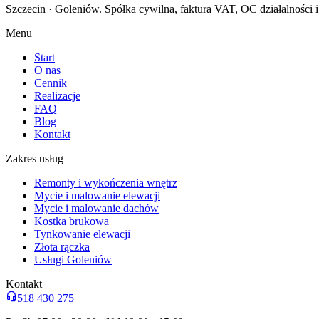
Szczecin · Goleniów
. Spółka cywilna, faktura VAT, OC działalności
Menu
Start
O nas
Cennik
Realizacje
FAQ
Blog
Kontakt
Zakres usług
Remonty i wykończenia wnętrz
Mycie i malowanie elewacji
Mycie i malowanie dachów
Kostka brukowa
Tynkowanie elewacji
Złota rączka
Usługi Goleniów
Kontakt
518 430 275