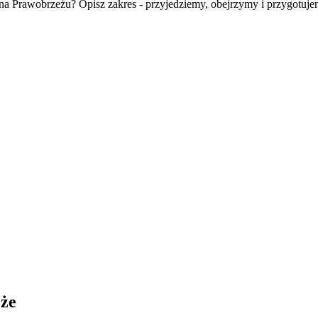
 na Prawobrzeżu? Opisz zakres - przyjedziemy, obejrzymy i przygotuj
że