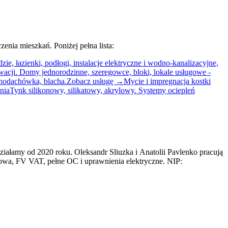
nia mieszkań. Poniżej pełna lista:
, łazienki, podłogi, instalacje elektryczne i wodno-kanalizacyjne,
wacji. Domy jednorodzinne, szeregowce, bloki, lokale usługowe -
hodachówka, blacha.
Zobacz usługę →
Mycie i impregnacja kostki
nia
Tynk silikonowy, silikatowy, akrylowy. Systemy ociepleń
ziałamy od 2020 roku. Oleksandr Sliuzka i Anatolii Pavlenko pracują
owa, FV VAT, pełne OC i uprawnienia elektryczne. NIP: