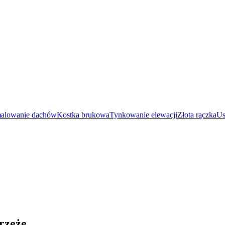
malowanie dachów
Kostka brukowa
Tynkowanie elewacji
Złota rączka
Us
rzeże