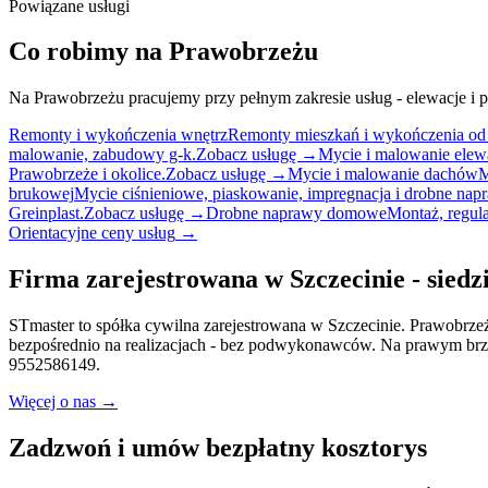
Powiązane
usługi
Co
robimy
na
Prawobrzeżu
Na Prawobrzeżu pracujemy przy pełnym zakresie usług - elewacje i p
Remonty i wykończenia wnętrz
Remonty mieszkań i wykończenia od st
malowanie, zabudowy g-k.
Zobacz usługę →
Mycie i malowanie elew
Prawobrzeże i okolice.
Zobacz usługę →
Mycie i malowanie dachów
M
brukowej
Mycie ciśnieniowe, piaskowanie, impregnacja i drobne nap
Greinplast.
Zobacz usługę →
Drobne naprawy domowe
Montaż, regul
Orientacyjne ceny usług
→
Firma zarejestrowana w Szczecinie - siedz
STmaster to spółka cywilna zarejestrowana w Szczecinie. Prawobrzeż
bezpośrednio na realizacjach - bez podwykonawców. Na prawym brz
9552586149.
Więcej o nas →
Zadzwoń i umów bezpłatny kosztorys