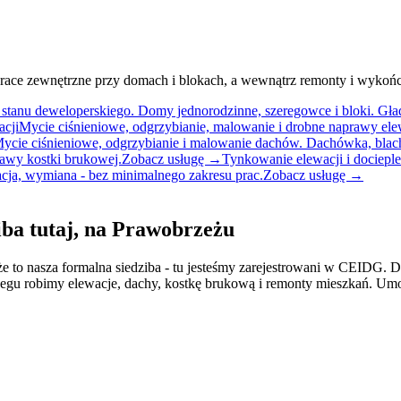
race zewnętrzne przy domach i blokach, a wewnątrz remonty i wykończe
anu deweloperskiego. Domy jednorodzinne, szeregowce i bloki. Gładzie
acji
Mycie ciśnieniowe, odgrzybianie, malowanie i drobne naprawy ele
ycie ciśnieniowe, odgrzybianie i malowanie dachów. Dachówka, blac
rawy kostki brukowej.
Zobacz usługę →
Tynkowanie elewacji i docieple
acja, wymiana - bez minimalnego zakresu prac.
Zobacz usługę →
iba tutaj, na Prawobrzeżu
e to nasza formalna siedziba - tu jesteśmy zarejestrowani w CEIDG. D
egu robimy elewacje, dachy, kostkę brukową i remonty mieszkań. Um