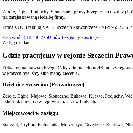
Zdroje, Dąbie, Podjuchy, Słoneczne - prawy brzeg to teren z dużą 
też zarejestrowaną siedzibę firmy.
Firma z OC i fakturą VAT · Szczecin Prawobrzeże · NIP: 95525861
Zadzwoń - 518 430 275
Umów bezpłatny kosztorys
Zasięg
działania
Gdzie
pracujemy
w rejonie
Szczecin
Praw
Działamy na prawym brzegu Odry - domy jednorodzinne, szeregowce, 
w których mieliśmy albo mamy zlecenia.
Dzielnice Szczecina (Prawobrzeże)
Zdroje, Dąbie, Majowe, Słoneczne, Bukowe, Kijewo, Podjuchy, Wiel
jednorodzinnych i szeregowcach, jak i w blokach.
Miejscowości w zasięgu
Stargard, Gryfino, Kobylanka, Morzyczyn, Grzędzice, Reptowo, Nied