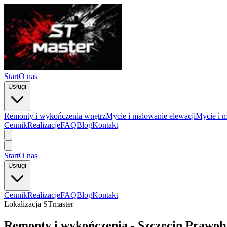
Start
O nas
Usługi
Remonty i wykończenia wnętrz
Mycie i malowanie elewacji
Mycie i 
Cennik
Realizacje
FAQ
Blog
Kontakt
Start
O nas
Usługi
Cennik
Realizacje
FAQ
Blog
Kontakt
Lokalizacja
STmaster
Remonty
i wykończenia
-
Szczecin
Prawob