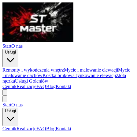
Start
O nas
Usługi
Remonty i wykończenia wnętrz
Mycie i malowanie elewacji
Mycie
i malowanie dachów
Kostka brukowa
Tynkowanie elewacji
Złota
rączka
Usługi Goleniów
Cennik
Realizacje
FAQ
Blog
Kontakt
Start
O nas
Usługi
Cennik
Realizacje
FAQ
Blog
Kontakt