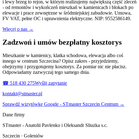
i lewy brzeg to rejon, w którym realizujemy największą część zleceń
- od remontów i wykończeń mieszkań w kamienicach i blokach po
elewacje i prace zewnętrzne w śródmiejskiej zabudowie. Umowa,
FV VAT, pełne OC i uprawnienia elektryczne. NIP: 9552586149.
Więcej o nas →
Zadzwoń i umów bezpłatny kosztorys
Mieszkanie w kamienicy, klatka schodowa, elewacja albo coś
innego w centrum Szczecina? Opisz zakres - przyjedziemy,
obejrzymy i przygotujemy kosztorys. Za pomiar nic nie płacisz.
Odpowiadamy zazwyczaj tego samego dnia.
☎ 518 430 275
Wyślij zapytanie
kontakt@stmaster.pl
Sprawdź wizytówkę Google - STmaster Szczecin Centrum
→
Dane firmy
STmaster - Anatolii Pavlenko i Oleksandr Sliuzka s.c.
Szczecin · Goleniów