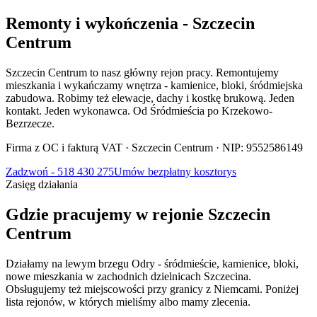
Remonty
i wykończenia
-
Szczecin
Centrum
Szczecin Centrum to nasz główny rejon pracy. Remontujemy
mieszkania i wykańczamy wnętrza - kamienice, bloki, śródmiejska
zabudowa. Robimy też elewacje, dachy i kostkę brukową. Jeden
kontakt. Jeden wykonawca. Od Śródmieścia po Krzekowo-
Bezrzecze.
Firma z OC i fakturą VAT · Szczecin Centrum · NIP: 9552586149
Zadzwoń - 518 430 275
Umów bezpłatny kosztorys
Zasięg
działania
Gdzie
pracujemy
w rejonie
Szczecin
Centrum
Działamy na lewym brzegu Odry - śródmieście, kamienice, bloki,
nowe mieszkania w zachodnich dzielnicach Szczecina.
Obsługujemy też miejscowości przy granicy z Niemcami. Poniżej
lista rejonów, w których mieliśmy albo mamy zlecenia.