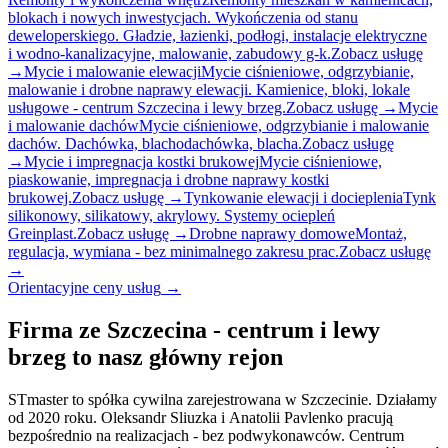
blokach i nowych inwestycjach. Wykończenia od stanu
deweloperskiego. Gładzie, łazienki, podłogi, instalacje elektryczne
i wodno-kanalizacyjne, malowanie, zabudowy g-k.
Zobacz usługę
→
Mycie i malowanie elewacji
Mycie ciśnieniowe, odgrzybianie,
malowanie i drobne naprawy elewacji. Kamienice, bloki, lokale
usługowe - centrum Szczecina i lewy brzeg.
Zobacz usługę →
Mycie
i malowanie dachów
Mycie ciśnieniowe, odgrzybianie i malowanie
dachów. Dachówka, blachodachówka, blacha.
Zobacz usługę
→
Mycie i impregnacja kostki brukowej
Mycie ciśnieniowe,
piaskowanie, impregnacja i drobne naprawy kostki
brukowej.
Zobacz usługę →
Tynkowanie elewacji i docieplenia
Tynk
silikonowy, silikatowy, akrylowy. Systemy ociepleń
Greinplast.
Zobacz usługę →
Drobne naprawy domowe
Montaż,
regulacja, wymiana - bez minimalnego zakresu prac.
Zobacz usługę
→
Orientacyjne ceny usług
→
Firma ze Szczecina - centrum i lewy
brzeg to nasz główny rejon
STmaster to spółka cywilna zarejestrowana w Szczecinie. Działamy
od 2020 roku. Oleksandr Sliuzka i Anatolii Pavlenko pracują
bezpośrednio na realizacjach - bez podwykonawców. Centrum