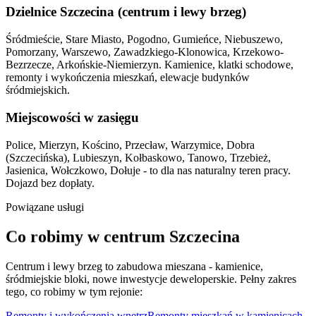
Dzielnice Szczecina (centrum i lewy brzeg)
Śródmieście, Stare Miasto, Pogodno, Gumieńce, Niebuszewo,
Pomorzany, Warszewo, Zawadzkiego-Klonowica, Krzekowo-
Bezrzecze, Arkońskie-Niemierzyn. Kamienice, klatki schodowe,
remonty i wykończenia mieszkań, elewacje budynków
śródmiejskich.
Miejscowości w zasięgu
Police, Mierzyn, Kościno, Przecław, Warzymice, Dobra
(Szczecińska), Lubieszyn, Kołbaskowo, Tanowo, Trzebież,
Jasienica, Wołczkowo, Dołuje - to dla nas naturalny teren pracy.
Dojazd bez dopłaty.
Powiązane
usługi
Co
robimy
w centrum
Szczecina
Centrum i lewy brzeg to zabudowa mieszana - kamienice,
śródmiejskie bloki, nowe inwestycje deweloperskie. Pełny zakres
tego, co robimy w tym rejonie:
Remonty i wykończenia wnętrz
Remonty mieszkań w kamienicach,