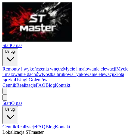
Start
O nas
Usługi
Remonty i wykończenia wnętrz
Mycie i malowanie elewacji
Mycie
i malowanie dachów
Kostka brukowa
Tynkowanie elewacji
Złota
rączka
Usługi Goleniów
Cennik
Realizacje
FAQ
Blog
Kontakt
Start
O nas
Usługi
Cennik
Realizacje
FAQ
Blog
Kontakt
Lokalizacja
STmaster