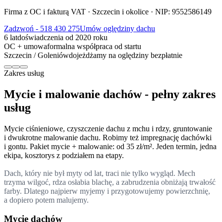
Firma z OC i fakturą VAT · Szczecin i okolice · NIP: 9552586149
Zadzwoń - 518 430 275
Umów oględziny dachu
6 lat
doświadczenia od 2020 roku
OC + umowa
formalna współpraca od startu
Szczecin / Goleniów
dojeżdżamy na oględziny bezpłatnie
Zakres
usług
Mycie
i malowanie
dachów
-
pełny
zakres
usług
Mycie ciśnieniowe, czyszczenie dachu z mchu i rdzy, gruntowanie
i dwukrotne malowanie dachu. Robimy też impregnację dachówki
i gontu. Pakiet mycie + malowanie: od 35 zł/m². Jeden termin, jedna
ekipa, kosztorys z podziałem na etapy.
Dach, który nie był myty od lat, traci nie tylko wygląd. Mech
trzyma wilgoć, rdza osłabia blachę, a zabrudzenia obniżają trwałość
farby. Dlatego najpierw myjemy i przygotowujemy powierzchnię,
a dopiero potem malujemy.
Mycie dachów