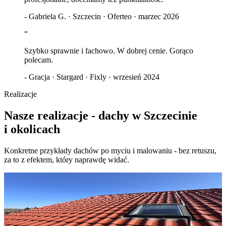
-
Gabriela G. · Szczecin · Oferteo · marzec 2026
“
Szybko sprawnie i fachowo. W dobrej cenie. Gorąco
polecam.
-
Gracja · Stargard · Fixly · wrzesień 2024
Realizacje
Nasze
realizacje
-
dachy
w Szczecinie
i okolicach
Konkretne przykłady dachów po myciu i malowaniu - bez retuszu,
za to z efektem, który naprawdę widać.
Porównaj zdjęcia przed i po
Przed
Po
Mycie dachu z odgrzybianiem - Goleńów