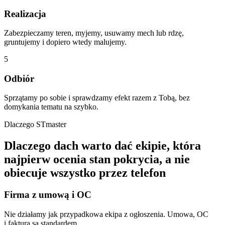
Realizacja
Zabezpieczamy teren, myjemy, usuwamy mech lub rdzę,
gruntujemy i dopiero wtedy malujemy.
5
Odbiór
Sprzątamy po sobie i sprawdzamy efekt razem z Tobą, bez
domykania tematu na szybko.
Dlaczego
STmaster
Dlaczego
dach
warto
dać
ekipie,
która
najpierw
ocenia
stan
pokrycia,
a nie
obiecuje
wszystko
przez
telefon
Firma z umową i OC
Nie działamy jak przypadkowa ekipa z ogłoszenia. Umowa, OC
i faktura są standardem.