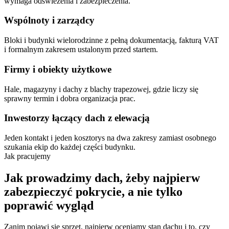
wymaga odświeżenia i zabezpieczenia.
Wspólnoty i zarządcy
Bloki i budynki wielorodzinne z pełną dokumentacją, fakturą VAT
i formalnym zakresem ustalonym przed startem.
Firmy i obiekty użytkowe
Hale, magazyny i dachy z blachy trapezowej, gdzie liczy się
sprawny termin i dobra organizacja prac.
Inwestorzy łączący dach z elewacją
Jeden kontakt i jeden kosztorys na dwa zakresy zamiast osobnego
szukania ekip do każdej części budynku.
Jak
pracujemy
Jak
prowadzimy
dach,
żeby
najpierw
zabezpieczyć
pokrycie,
a nie
tylko
poprawić
wygląd
Zanim pojawi się sprzęt, najpierw oceniamy stan dachu i to, czy