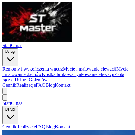
Start
O nas
Usługi
Remonty i wykończenia wnętrz
Mycie i malowanie elewacji
Mycie
i malowanie dachów
Kostka brukowa
Tynkowanie elewacji
Złota
rączka
Usługi Goleniów
Cennik
Realizacje
FAQ
Blog
Kontakt
Start
O nas
Usługi
Cennik
Realizacje
FAQ
Blog
Kontakt