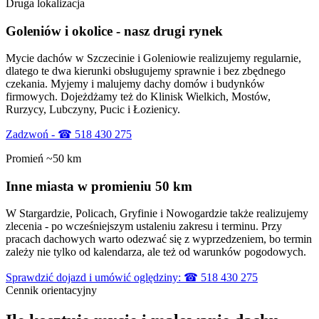
Druga lokalizacja
Goleniów i okolice - nasz drugi rynek
Mycie dachów w Szczecinie i Goleniowie realizujemy regularnie,
dlatego te dwa kierunki obsługujemy sprawnie i bez zbędnego
czekania. Myjemy i malujemy dachy domów i budynków
firmowych. Dojeżdżamy też do Klinisk Wielkich, Mostów,
Rurzycy, Lubczyny, Pucic i Łozienicy.
Zadzwoń - ☎ 518 430 275
Promień ~50 km
Inne miasta w promieniu 50 km
W Stargardzie, Policach, Gryfinie i Nowogardzie także realizujemy
zlecenia - po wcześniejszym ustaleniu zakresu i terminu. Przy
pracach dachowych warto odezwać się z wyprzedzeniem, bo termin
zależy nie tylko od kalendarza, ale też od warunków pogodowych.
Sprawdzić dojazd i umówić oględziny: ☎ 518 430 275
Cennik
orientacyjny