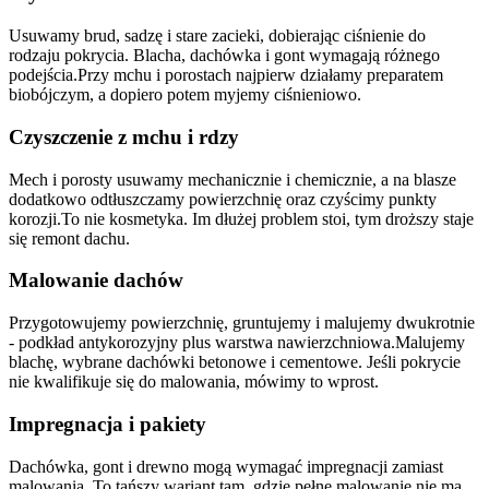
Usuwamy brud, sadzę i stare zacieki, dobierając ciśnienie do
rodzaju pokrycia. Blacha, dachówka i gont wymagają różnego
podejścia.
Przy mchu i porostach najpierw działamy preparatem
biobójczym, a dopiero potem myjemy ciśnieniowo.
Czyszczenie z mchu i rdzy
Mech i porosty usuwamy mechanicznie i chemicznie, a na blasze
dodatkowo odtłuszczamy powierzchnię oraz czyścimy punkty
korozji.
To nie kosmetyka. Im dłużej problem stoi, tym droższy staje
się remont dachu.
Malowanie dachów
Przygotowujemy powierzchnię, gruntujemy i malujemy dwukrotnie
- podkład antykorozyjny plus warstwa nawierzchniowa.
Malujemy
blachę, wybrane dachówki betonowe i cementowe. Jeśli pokrycie
nie kwalifikuje się do malowania, mówimy to wprost.
Impregnacja i pakiety
Dachówka, gont i drewno mogą wymagać impregnacji zamiast
malowania. To tańszy wariant tam, gdzie pełne malowanie nie ma